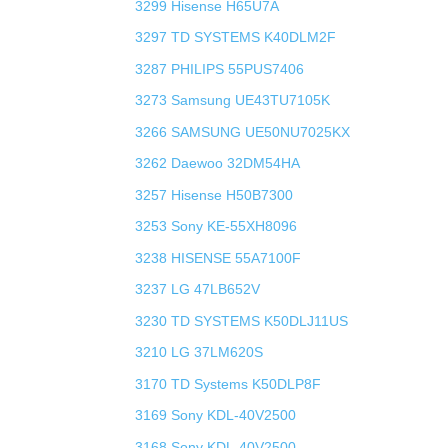
3299 Hisense H65U7A
3297 TD SYSTEMS K40DLM2F
3287 PHILIPS 55PUS7406
3273 Samsung UE43TU7105K
3266 SAMSUNG UE50NU7025KX
3262 Daewoo 32DM54HA
3257 Hisense H50B7300
3253 Sony KE-55XH8096
3238 HISENSE 55A7100F
3237 LG 47LB652V
3230 TD SYSTEMS K50DLJ11US
3210 LG 37LM620S
3170 TD Systems K50DLP8F
3169 Sony KDL-40V2500
3168 Sony KDL-40V2500