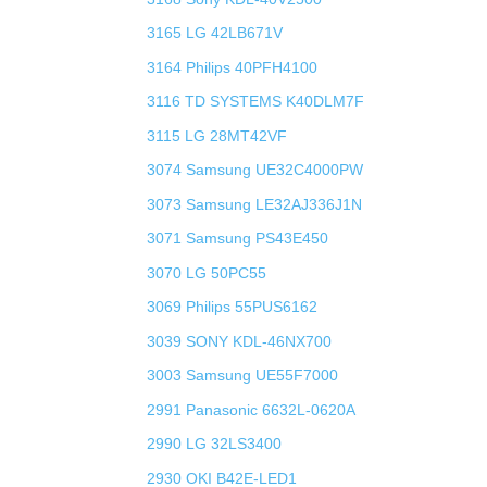
3165 LG 42LB671V
3164 Philips 40PFH4100
3116 TD SYSTEMS K40DLM7F
3115 LG 28MT42VF
3074 Samsung UE32C4000PW
3073 Samsung LE32AJ336J1N
3071 Samsung PS43E450
3070 LG 50PC55
3069 Philips 55PUS6162
3039 SONY KDL-46NX700
3003 Samsung UE55F7000
2991 Panasonic 6632L-0620A
2990 LG 32LS3400
2930 OKI B42E-LED1