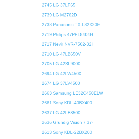
2745 LG 37LF65
2739 LG M2762D
2738 Panasonic TX-L32X20E
2719 Philips 47PFL8404H
2717 Nevir NVR-7502-32H
2710 LG 47LB650V
2705 LG 42SL9000
2694 LG 42LW4500
2674 LG 37LV4500
2663 Samsung LE32C450E1W
2661 Sony KDL-40BX400
2637 LG 42LE8500
2636 Grundig Vision 7 37-
2613 Sony KDL-22BX200