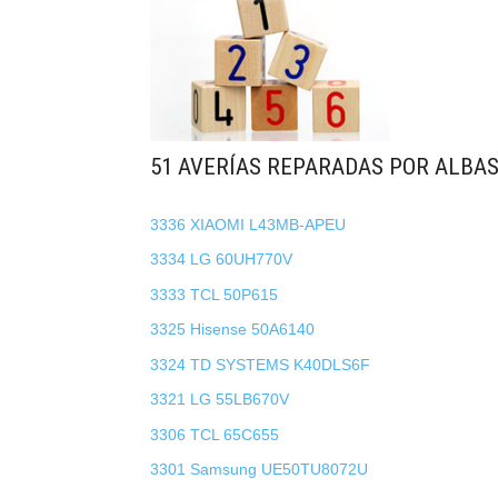
51 AVERÍAS REPARADAS POR ALBAS
3336 XIAOMI L43MB-APEU
3334 LG 60UH770V
3333 TCL 50P615
3325 Hisense 50A6140
3324 TD SYSTEMS K40DLS6F
3321 LG 55LB670V
3306 TCL 65C655
3301 Samsung UE50TU8072U