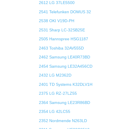
2612 LG 37LE5500
2541 Telefunken DOMUS 32
2538 OKI V19D-PH
2531 Sharp LC-32SB25E
2505 Hannspree HSG1187
2463 Toshiba 32AV555D
2462 Samsung LE40R73BD
2454 Samsung LE32A456CD
2432 LG M2362D
2401 TD Systems K32DLV1H
2375 LG RZ-27LZ55
2364 Samsung LE23R86BD
2354 LG 42LC55
2352 Nordmende N263LD