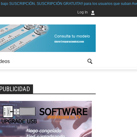
 SUSCRIPCIÓN GRATUITA!! para los usuarios que suban Averías solucionada
Log In
deos
PUBLICIDAD