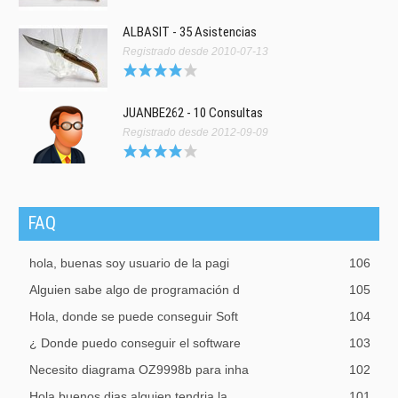
ALBASIT - 35 Asistencias
Registrado desde 2010-07-13
JUANBE262 - 10 Consultas
Registrado desde 2012-09-09
FAQ
hola, buenas soy usuario de la pagi
106
Alguien sabe algo de programación d
105
Hola, donde se puede conseguir Soft
104
¿ Donde puedo conseguir el software
103
Necesito diagrama OZ9998b para inha
102
Hola buenos dias,alguien tendria la
101