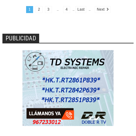
1
2
3
..
4
..
Last
..
Next
PUBLICIDAD