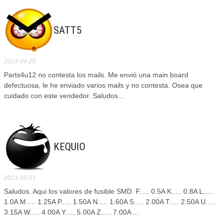
SATT5
2014-04-26
Parts4u12 no contesta los mails. Me envió una main board
defectuosa, le he enviado varios mails y no contesta. Osea que
cuidado con este vendedor. Saludos...
KEQUIO
2013-10-01
Saludos. Aqui los valores de fusible SMD. F..... 0.5A K..... 0.8A L.....
1.0A M..... 1.25A P..... 1.50A N..... 1.60A S..... 2.00A T..... 2.50A U.....
3.15A W..... 4.00A Y..... 5.00A Z..... 7.00A ...