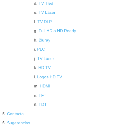
d.
TV Tled
e.
TV Láser
f.
TV DLP
g.
Full HD o HD Ready
h.
Bluray
i.
PLC
j.
TV Láser
k.
HD TV
l.
Logos HD TV
m.
HDMI
n.
TFT
ñ.
TDT
5.
Contacto
6.
Sugerencias