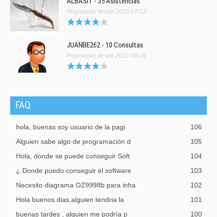
ALBASIT - 35 Asistencias
Registrado desde 2010-07-13
JUANBE262 - 10 Consultas
Registrado desde 2012-09-09
FAQ
hola, buenas soy usuario de la pagi
106
Alguien sabe algo de programación d
105
Hola, donde se puede conseguir Soft
104
¿ Donde puedo conseguir el software
103
Necesito diagrama OZ9998b para inha
102
Hola buenos dias,alguien tendria la
101
buenas tardes , alguien me podría p
100