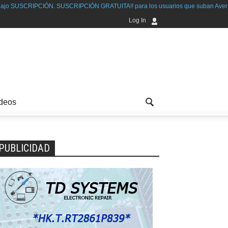
RATUITA!! para los usuarios que suban Averías solucionadas
Log In
deos
PUBLICIDAD