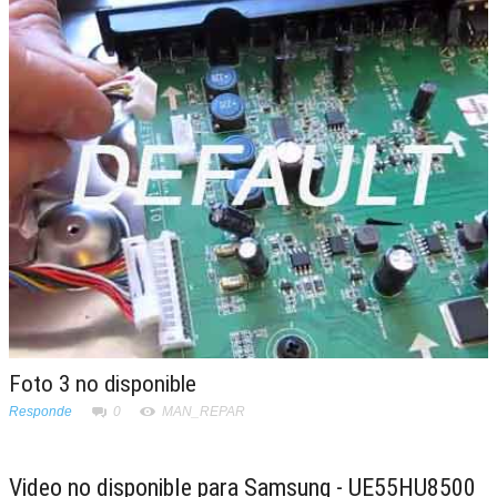
Foto 3 no disponible
Responde
0
MAN_REPAR
Video no disponible para Samsung - UE55HU8500