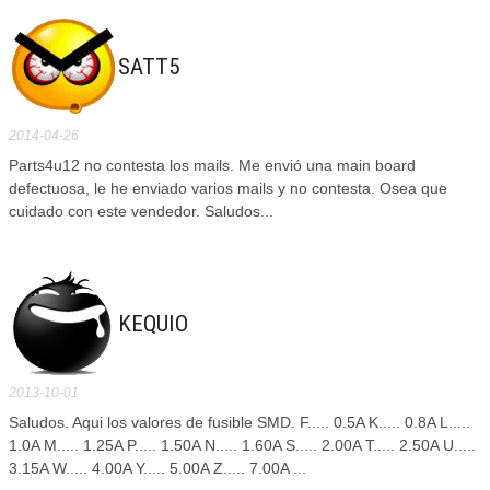
SATT5
2014-04-26
Parts4u12 no contesta los mails. Me envió una main board
defectuosa, le he enviado varios mails y no contesta. Osea que
cuidado con este vendedor. Saludos...
KEQUIO
2013-10-01
Saludos. Aqui los valores de fusible SMD. F..... 0.5A K..... 0.8A L.....
1.0A M..... 1.25A P..... 1.50A N..... 1.60A S..... 2.00A T..... 2.50A U.....
3.15A W..... 4.00A Y..... 5.00A Z..... 7.00A ...